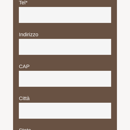
Tel*
Indirizzo
CAP
Città